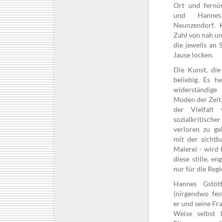
Ort und fernös
und Hannes
Neunzendorf
.
K
Zahl von nah un
die jeweils an
Jause locken.
Die Kunst, die 
beliebig. Es he
widerständig
Moden der Zeit.
der Vielfalt 
sozialkritisc
verloren zu ge
mit der sichtb
Malerei - wird 
diese stille, en
nur für die Reg
Hannes Gstöt
(nirgendwo fes
er und seine Fra
Weise selbst 